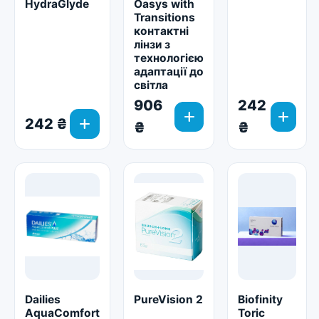
HydraGlyde
Oasys with
Transitions
контактні
лінзи з
технологією
адаптації до
світла
906
242
add
add
add
242 ₴
₴
₴
Dailies
PureVision 2
Biofinity
AquaСomfort
Toric