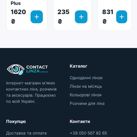
Plus
1620
235
831
add
add
add
₴
₴
₴
Каталог
Одноденні лінзи
Інтернет-магазин мʼяких
Лінзи на місяць
контактних лінз, розчинів
Кольорові лінзи
та аксесуарів. Працюємо
по всій Україні.
Розчини для лінз
Покупцю
Контакти
Доставка та оплата
+38 050 567 82 65