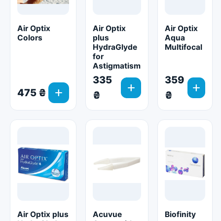
Air Optix
Air Optix
Air Optix
Colors
plus
Aqua
HydraGlyde
Multifocal
for
Astigmatism
335
359
add
add
add
475 ₴
₴
₴
Air Optix plus
Acuvue
Biofinity