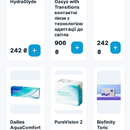
HydraGlyde
Oasys with
Transitions
контактні
лінзи з
технологією
адаптації до
світла
906
242
add
add
add
242 ₴
₴
₴
Dailies
PureVision 2
Biofinity
AquaСomfort
Toric