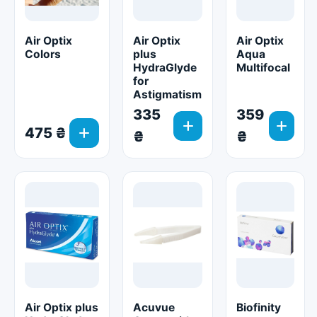
Air Optix
Air Optix
Air Optix
Colors
plus
Aqua
HydraGlyde
Multifocal
for
Astigmatism
335
359
add
add
add
475 ₴
₴
₴
Air Optix plus
Acuvue
Biofinity