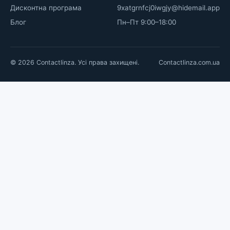
Дисконтна програма
9xatgrnfcj0iwgjy@hidemail.app
Блог
Пн–Пт 9:00–18:00
© 2026 Contactlinza. Усі права захищені.
Contactlinza.com.ua