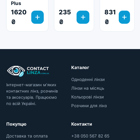
Plus
1620
235
831
add
add
add
₴
₴
₴
Каталог
Одноденні лінзи
Інтернет-магазин мʼяких
Лінзи на місяць
контактних лінз, розчинів
Кольорові лінзи
та аксесуарів. Працюємо
по всій Україні.
Розчини для лінз
Покупцю
Контакти
Доставка та оплата
+38 050 567 82 65