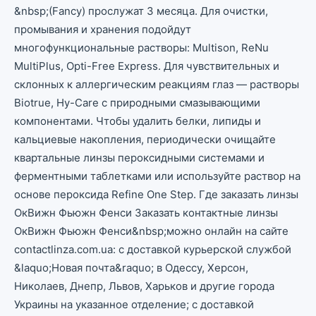
&nbsp;(Fancy) прослужат 3 месяца. Для очистки,
промывания и хранения подойдут
многофункциональные растворы: Multison, ReNu
MultiPlus, Opti-Free Express. Для чувствительных и
склонных к аллергическим реакциям глаз — растворы
Biotrue, Hy-Care с природными смазывающими
компонентами. Чтобы удалить белки, липиды и
кальциевые накопления, периодически очищайте
квартальные линзы пероксидными системами и
ферментными таблетками или используйте раствор на
основе пероксида Refine One Step. Где заказать линзы
ОкВижн Фьюжн Фенси Заказать контактные линзы
ОкВижн Фьюжн Фенси&nbsp;можно онлайн на сайте
contactlinza.com.ua: с доставкой курьерской службой
&laquo;Новая почта&raquo; в Одессу, Херсон,
Николаев, Днепр, Львов, Харьков и другие города
Украины на указанное отделение; с доставкой