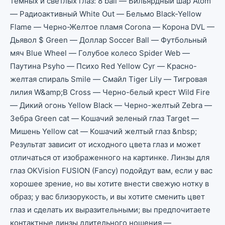
темных и светлых глаз: 8 ball — Бильярдный шар Atom
— Радиоактивный White Out — Бельмо Black-Yellow
Flame — Черно-Желтое пламя Corona — Корона DVL —
Дьявол $ Green — Доллар Soccer Ball — Футбольный
мяч Blue Wheel — Голубое колесо Spider Web —
Паутина Psyho — Психо Red Yellow Cyr — Красно-
желтая спираль Smile — Смайл Tiger Lily — Тигровая
лилия W&amp;B Cross — Черно-белый крест Wild Fire
— Дикий огонь Yellow Black — Черно-желтый Zebra —
Зебра Green cat — Кошачий зеленый глаз Target —
Мишень Yellow cat — Кошачий желтый глаз &nbsp;
Результат зависит от исходного цвета глаз и может
отличаться от изображенного на картинке. Линзы для
глаз OKVision FUSION (Fancy) подойдут вам, если у вас
хорошее зрение, но вы хотите внести свежую нотку в
образ; у вас близорукость, и вы хотите сменить цвет
глаз и сделать их выразительными; вы предпочитаете
контактные линзы длительного ношения —