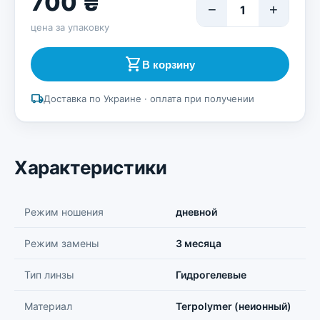
700 ₴
−
+
1
цена за упаковку
shopping_cart
В корзину
local_shipping
Доставка по Украине · оплата при получении
Характеристики
Режим ношения
дневной
Режим замены
3 месяца
Тип линзы
Гидрогелевые
Материал
Terpolymer (неионный)