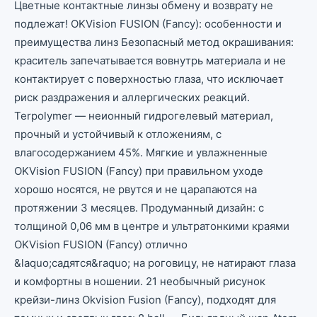
Цветные контактные линзы обмену и возврату не
подлежат! OKVision FUSION (Fancy): особенности и
преимущества линз Безопасный метод окрашивания:
краситель запечатывается вовнутрь материала и не
контактирует с поверхностью глаза, что исключает
риск раздражения и аллергических реакций.
Terpolymer — неионный гидрогелевый материал,
прочный и устойчивый к отложениям, с
влагосодержанием 45%. Мягкие и увлажненные
OKVision FUSION (Fancy) при правильном уходе
хорошо носятся, не рвутся и не царапаются на
протяжении 3 месяцев. Продуманный дизайн: с
толщиной 0,06 мм в центре и ультратонкими краями
OKVision FUSION (Fancy) отлично
&laquo;садятся&raquo; на роговицу, не натирают глаза
и комфортны в ношении. 21 необычный рисунок
крейзи-линз Okvision Fusion (Fancy), подходят для