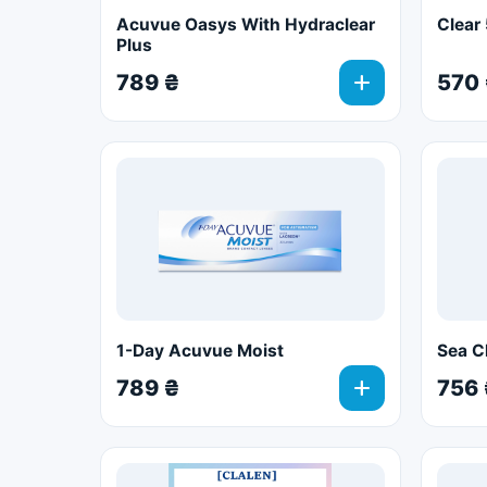
Acuvue Oasys With Hydraclear
Clear
Plus
add
789 ₴
570
1-Day Acuvue Moist
Sea C
add
789 ₴
756 