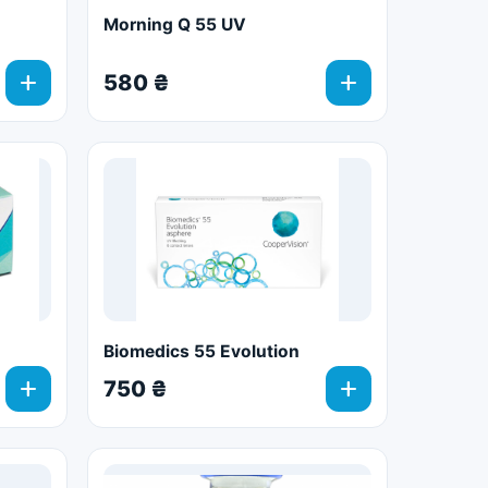
Morning Q 55 UV
add
add
580 ₴
Biomedics 55 Evolution
add
add
750 ₴