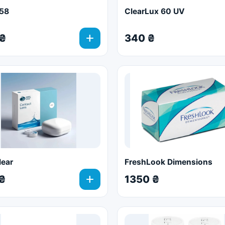
 58
ClearLux 60 UV
add
 ₴
340 ₴
lear
FreshLook Dimensions
add
₴
1350 ₴