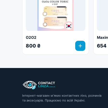
O2O2
Maxim
add
800 ₴
654
Інтернет-магазин мʼяких контактних лінз, розчинів
та аксесуарів. Працюємо по всій Україні.