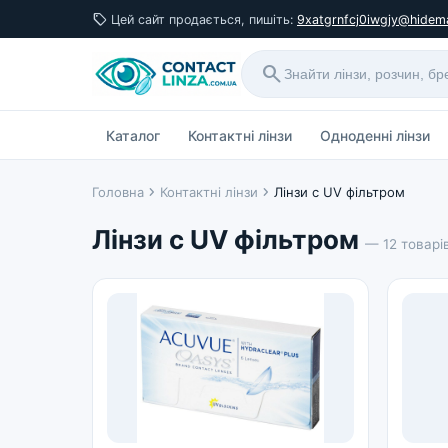
sell
Цей сайт продається, пишіть:
9xatgrnfcj0iwgjy@hidema
search
Каталог
Контактні лінзи
Одноденні лінзи
chevron_right
chevron_right
Головна
Контактні лінзи
Лінзи с UV фільтром
Лінзи с UV фільтром
— 12 товарі