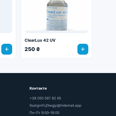
ClearLux 42 UV
add
add
250 ₴
Контакти
+38 050 567 82 65
9xatgrnfcj0iwgjy@hidemail.app
Пн–Пт 9:00–18:00