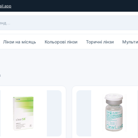
il.app
Лінзи на місяць
Кольорові лінзи
Торичні лінзи
Мульти
в