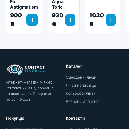
For
Aqua
Astigmatism
Toric
900
930
1020
add
add
add
₴
₴
₴
Каталог
Одноденні лінзи
Інтернет-магазин мʼяких
Лінзи на місяць
контактних лінз, розчинів
Кольорові лінзи
та аксесуарів. Працюємо
по всій Україні.
Розчини для лінз
Покупцю
Контакти