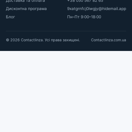
Доставка та оплата
+38 050 567 82 65
Дисконтна програма
9xatgrnfcj0iwgjy@hidemail.app
Блог
Пн–Пт 9:00–18:00
© 2026 Contactlinza. Усі права захищені.
Contactlinza.com.ua