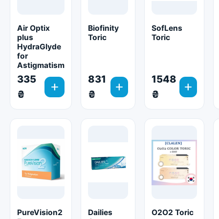
Air Optix
Biofinity
SofLens
plus
Toric
Toric
HydraGlyde
for
Astigmatism
335
831
1548
add
add
add
₴
₴
₴
PureVision2
Dailies
O2O2 Toric