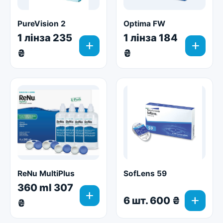
PureVision 2
Optima FW
1 лінза 235
1 лінза 184
add
add
₴
₴
ReNu MultiPlus
SofLens 59
360 ml 307
add
add
6 шт. 600 ₴
₴