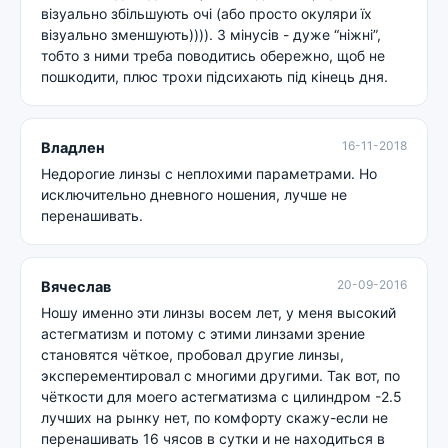
візуально збільшують очі (або просто окуляри їх
візуально зменшують)))). З мінусів - дуже “ніжні”,
тобто з ними треба поводитись обережно, щоб не
пошкодити, плюс трохи підсихають під кінець дня.
16-11-2018
Владлен
Недорогие линзы с неплохими параметрами. Но
исключительно дневного ношения, лучше не
перенашивать.
20-09-2016
Вячеслав
Ношу именно эти линзы восем лет, у меня высокий
астегматизм и потому с этими линзами зрение
становятся чёткое, пробовал другие линзы,
эксперементировал с многими другими. Так вот, по
чёткости для моего астегматизма с цилиндром -2.5
лучших на рынку нет, по комфорту скажу-если не
перенашивать 16 чясов в сутки и не находиться в