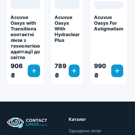
Acuvue
Acuvue
Acuvue
Oasys with
Oasys
Oasys For
Transitions
With
Astigmatism
контактні
Hydraclear
лінзи з
Plus
технологією
адаптації до
світла
906
789
990
add
add
add
₴
₴
₴
Каталог
Одноденні лінзи