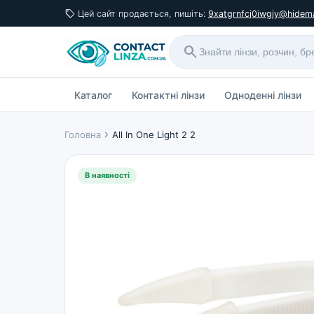
sell
Цей сайт продається, пишіть:
9xatgrnfcj0iwgjy@hidema
search
Каталог
Контактні лінзи
Одноденні лінзи
chevron_right
Головна
All In One Light 2 2
В наявності