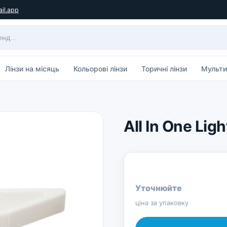
il.app
Лінзи на місяць
Кольорові лінзи
Торичні лінзи
Мульти
All In One Ligh
Уточнюйте
ціна за упаковку