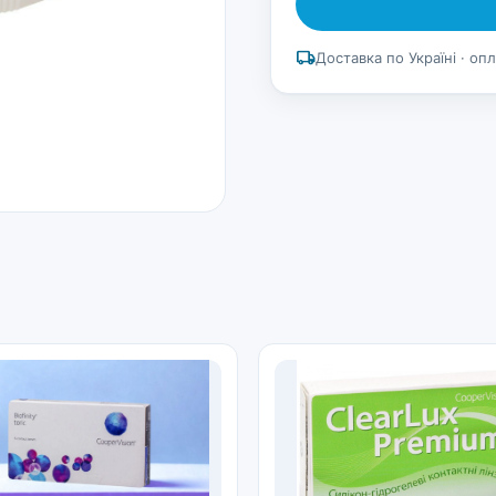
local_shipping
Доставка по Україні · оп