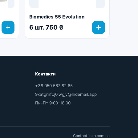
Biomedics 55 Evolution
add
add
6 шт. 750 ₴
Контакти
+38 050 567 82 65
9xatgrnfcj0iwgjy@hidemail.app
Пн–Пт 9:00–18:00
Contactlinza.com.ua