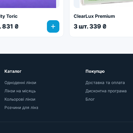
ity Toric
ClearLux Premium
add
. 831 ₴
3 шт. 339 ₴
Каталог
Покупцю
Одноденні лінзи
Доставка та оплата
Лінзи на місяць
Дисконтна програма
Кольорові лінзи
Блог
Розчини для лінз