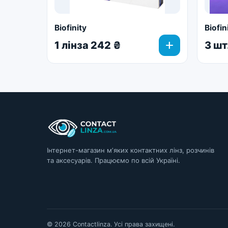
Biofinity
Biofin
add
1 лінза 242 ₴
3 шт
Інтернет-магазин мʼяких контактних лінз, розчинів
та аксесуарів. Працюємо по всій Україні.
© 2026 Contactlinza. Усі права захищені.