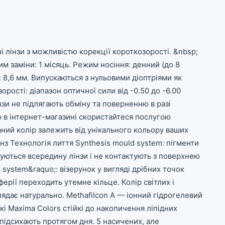
і лінзи з можливістю корекції короткозорості. &nbsp;
им заміни: 1 місяць. Режим носіння: денний (до 8
 8,6 мм. Випускаються з нульовими діоптріями як
рості: діапазон оптичної сили від -0.50 до -6.00
інзи не підлягають обміну та поверненню в разі
 в інтернет-магазині скористайтеся послугою
аний колір залежить від унікального кольору ваших
інз Технологія лиття Synthesis mould system: пігменти
атуються всередину лінзи і не контактують з поверхнею
 system&raquo;: візерунок у вигляді дрібних точок
рії переходить утемне кільце. Колір світлих і
дає натурально. Methafilcon A — іонний гідрогелевий
кі Maxima Colors стійкі до накопичення ліпідних
підсихають протягом дня. 5 насичених, але