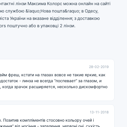
тактні лінзи Максима Колорс можна онлайн на сайті
кою службою &laquo;Нова пошта&raquo; в Одесу,
міста України на вказане відділення; з доставкою
rs поштучно або в упаковці 2 лінзи.
28-02-2019
айм фреш, кстати на глазах вовсе не такие яркие, как
достаток - линза не всегда “поспевает” за глазом, и
 когда зрачок расширяется, несколько дискомфортно
13-11-2018
. Позитив компліментів стосовно кольору очей і
ння” від носіння - запалення, червоні очі, сухість