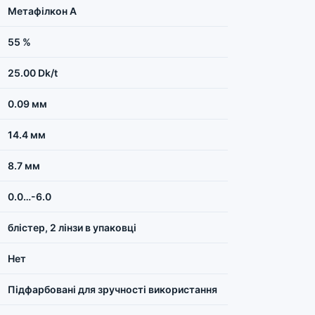
Метафілкон A
55 %
25.00 Dk/t
0.09 мм
14.4 мм
8.7 мм
0.0…-6.0
блістер, 2 лінзи в упаковці
Нет
Підфарбовані для зручності використання