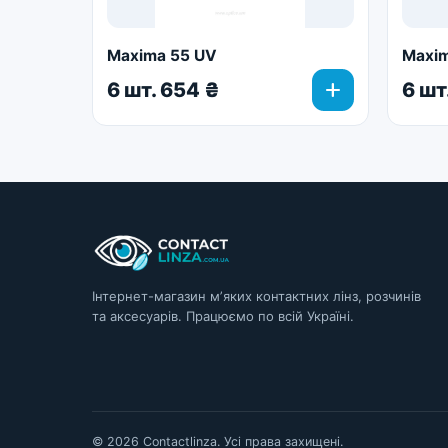
Maxima 55 UV
Maxim
add
6 шт. 654 ₴
6 шт
Інтернет-магазин мʼяких контактних лінз, розчинів
та аксесуарів. Працюємо по всій Україні.
© 2026 Contactlinza. Усі права захищені.