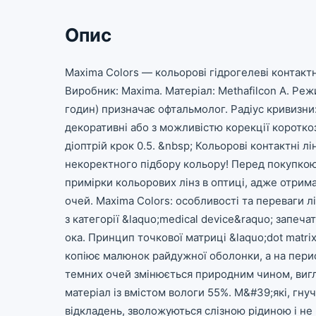
Опис
Maxima Colors — кольорові гідрогелеві контактн
Виробник: Maxima. Матеріал: Methafilcon A. Реж
годин) призначає офтальмолог. Радіус кривизни:
декоративні або з можливістю корекції короткозо
діоптрій крок 0.5. &nbsp; Кольорові контактні л
некоректного підбору кольору! Перед покупкою
примірки кольорових лінз в оптиці, адже отрим
очей. Maxima Colors: особливості та переваги л
з категорії &laquo;medical device&raquo; запеч
ока. Принцип точкової матриці &laquo;dot matrix
копіює малюнок райдужної оболонки, а на перифе
темних очей змінюється природним чином, вигля
матеріал із вмістом вологи 55%. М&#39;які, гнуч
відкладень, зволожуються слізною рідиною і не 