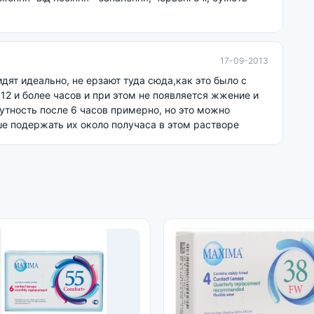
17-09-2013
идят идеально, не ерзают туда сюда,как это было с
12 и более часов и при этом не появляется жжение и
утность после 6 часов примерно, но это можно
е подержать их около получаса в этом растворе