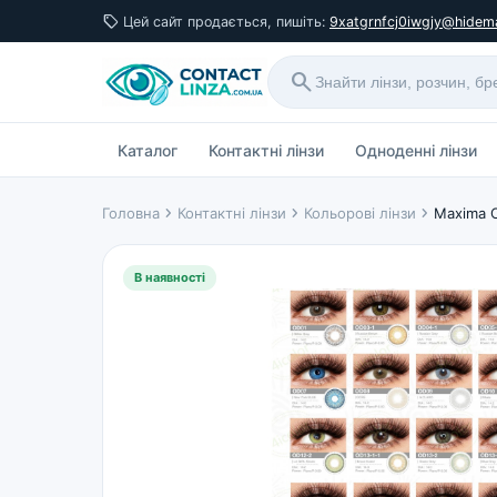
sell
Цей сайт продається, пишіть:
9xatgrnfcj0iwgjy@hidema
search
Каталог
Контактні лінзи
Одноденні лінзи
chevron_right
chevron_right
chevron_right
Головна
Контактні лінзи
Кольорові лінзи
Maxima C
В наявності