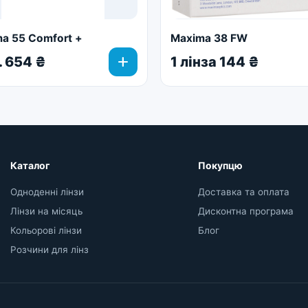
a 55 Comfort +
Maxima 38 FW
add
. 654 ₴
1 лінза 144 ₴
Каталог
Покупцю
Одноденні лінзи
Доставка та оплата
Лінзи на місяць
Дисконтна програма
Кольорові лінзи
Блог
Розчини для лінз