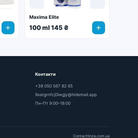
Maxima Elite
add
add
100 ml 145 ₴
Контакти
+38 050 567 82 65
9xatgrnfcj0iwgjy@hidemail.app
Пн–Пт 9:00–18:00
Contactlinza.com.ua