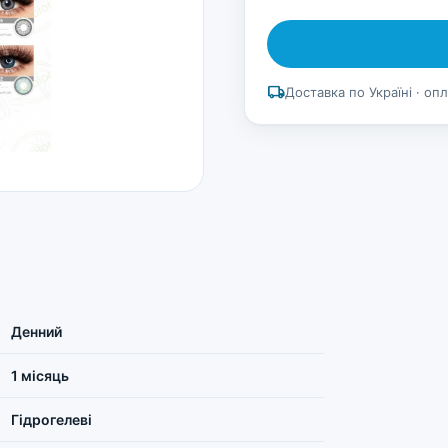
local_shipping
Доставка по Україні · оп
Денний
1 місяць
Гідрогелеві