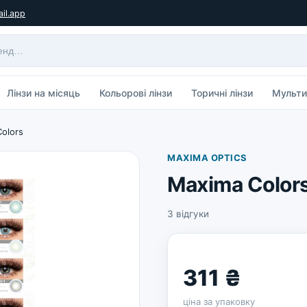
il.app
Лінзи на місяць
Кольорові лінзи
Торичні лінзи
Мульти
olors
MAXIMA OPTICS
Maxima Color
3 відгуки
311 ₴
ціна за упаковку