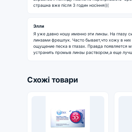
страшна вже після 3 годин носіння(((
Элли
Я уже давно ношу именно эти линзы. На глазу с
линзами фрешлук. Часто бывает,что хожу в них 
ощущение песка в глазах. Правда появляется м
устранить промыв линзы раствором,а еще лучш
Схожі товари