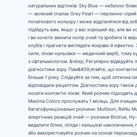
натуральних відтінків: Sky Blue — небесно-бла
— зелений спалах Grey Pearl — перлинно-сірий 
початкового кольору і може відрізнятися від зо
підійдуть вам, якщо: у вас хороший зір, але ви х
і ви хочете змінити колір очей та зробити їх в
клубів і прагнете виглядати яскраво й ефектно.
сили, лінзи-нульовки — медичний виріб, тому куп
з офтальмологом. &nbsp; Регулярно відвідуйте 
діагностики зору. Пам&#39;ятайте, що контактні
більше 1 року. Слідкуйте за тим, щоб оптична си
відповідали рецептом. Діагностика зору також
носити контактні лінзи. Який розчин підходить 
Maxima Colors прослужать 1 місяць. Для очищен
багатофункціональні розчини: Multison, ReNu Mul
алергічних реакцій очей — розчини Biotrue, 
видалити білки, ліпіди і кальцієві накопиченн
або використовуйте розчин на основі пероксиду