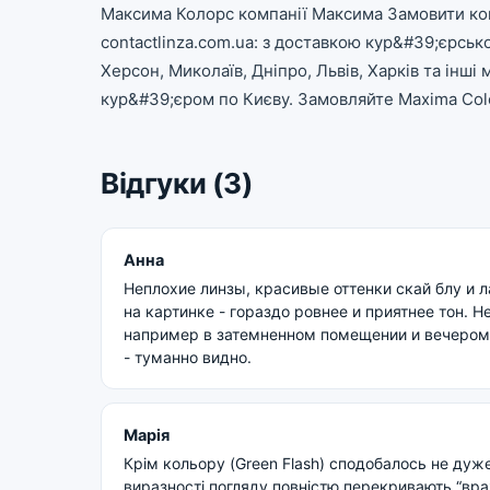
Максима Колорс компанії Максима Замовити кон
contactlinza.com.ua: з доставкою кур&#39;єрсь
Херсон, Миколаїв, Дніпро, Львів, Харків та інші 
кур&#39;єром по Києву. Замовляйте Maxima Colo
Відгуки (3)
Анна
Неплохие линзы, красивые оттенки скай блу и л
на картинке - гораздо ровнее и приятнее тон. Не
например в затемненном помещении и вечером,
- туманно видно.
Марія
Крім кольору (Green Flash) сподобалось не дуже
виразності погляду повністю перекривають “враже