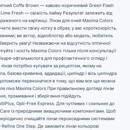
китний Coffe Brown — кавово-коричневий Green Flash
Lime Fresh — свіжість лайму Результат залежить від
браженого на картинці. Лінзи для очей Maxima Colors
очете внести свіжу нотку в образ; у вас короткозорість,
иразними; ви актор, відеоблогер або модель, любитель
 Зверніть увагу! Незважаючи на відсутність оптичної
уйте і носіть Maxima Colors тільки після консультації
лікаря-офтальмолога для профілактичного огляду і
 лінзи потрібно купувати за рецептом, якому не
ла, базова кривизна, аддидації, циліндр і вісь циліндра
 допоможе переконатися в тому, що вам все ще можна
для лінз Maxima Colors При правильному догляді лінзи
ня, промивання і зберігання підійдуть
tiPlus, Opti-Free Express. Для чутливих і схильних до
Hy-Care із природними змащуючими компонентами. Щоб
я, періодично очищайте лінзи пероксидними системами
 Refine One Step. Де замовити лінзи кольорові