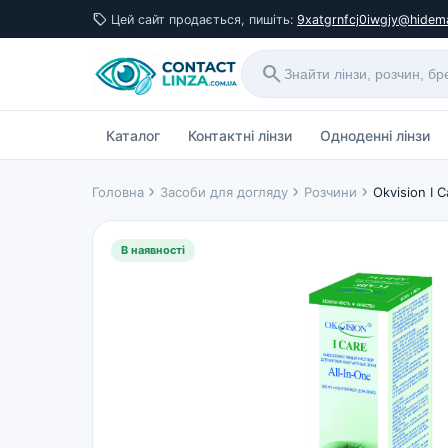
sell
Цей сайт продається, пишіть:
9xatgrnfcj0iwgjy@hidema
search
Каталог
Контактні лінзи
Одноденні лінзи
chevron_right
chevron_right
chevron_right
Головна
Засоби для догляду
Розчини
Okvision I C
В наявності