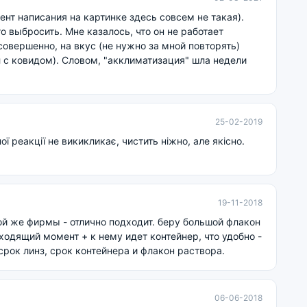
нт написания на картинке здесь совсем не такая).
о выбросить. Мне казалось, что он не работает
 совершенно, на вкус (не нужно за мной повторять)
 с ковидом). Словом, "акклиматизация" шла недели
25-02-2019
ої реакції не викикликає, чистить ніжно, але якісно.
19-11-2018
той же фирмы - отлично подходит. беру большой флакон
дходящий момент + к нему идет контейнер, что удобно -
срок линз, срок контейнера и флакон раствора.
06-06-2018