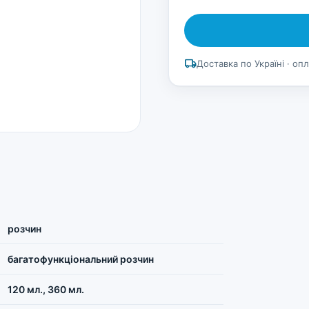
local_shipping
Доставка по Україні · оп
розчин
багатофункціональний розчин
120 мл., 360 мл.