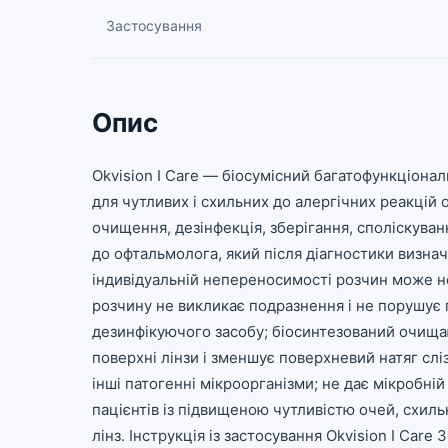
Застосування
Опис
Okvision I Care — біосумісний багатофункціонал
для чутливих і схильних до алергічних реакцій 
очищення, дезінфекція, зберігання, споліскуван
до офтальмолога, який після діагностики визнач
індивідуальній непереносимості розчин може не п
розчину не викликає подразнення і не порушує п
дезинфікуючого засобу; біосинтезований очища
поверхні лінзи і зменшує поверхневий натяг сліз
інші патогенні мікроорганізми; не дає мікробній
пацієнтів із підвищеною чутливістю очей, схиль
лінз. Інструкція із застосування Okvision I Care