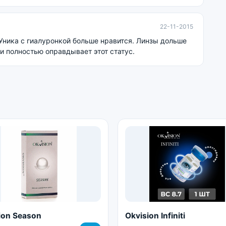
22-11-2015
 Уника с гиалуронкой больше нравится. Линзы дольше
 и полностью оправдывает этот статус.
ion Season
Okvision Infiniti