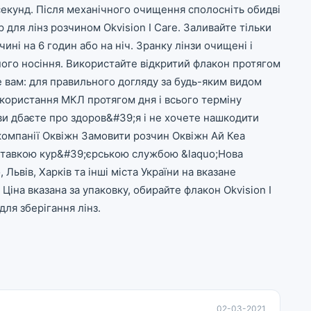
секунд. Після механічного очищення сполосніть обидві
для лінз розчином Okvision I Care. Заливайте тільки
ині на 6 годин або на ніч. Зранку лінзи очищені і
ного носіння. Використайте відкритий флакон протягом
йде вам: для правильного догляду за будь-яким видом
користання МКЛ протягом дня і всього терміну
 ви дбаєте про здоров&#39;я і не хочете нашкодити
компанії Оквіжн Замовити розчин Оквіжн Ай Кеа
доставкою кур&#39;єрською службою &laquo;Нова
Львів, Харків та інші міста України на вказане
Ціна вказана за упаковку, обирайте флакон Okvision I
для зберігання лінз.
02-03-2021