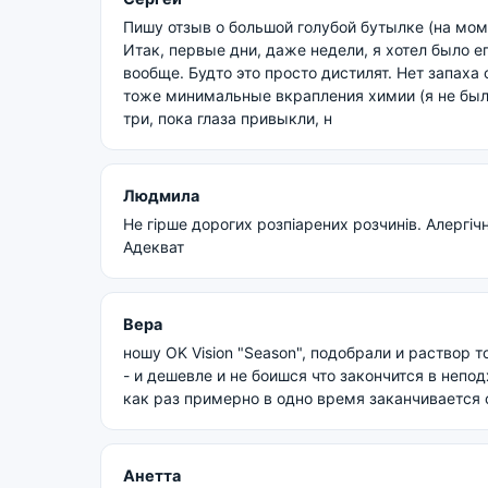
Пишу отзыв о большой голубой бутылке (на моме
Итак, первые дни, даже недели, я хотел было ег
вообще. Будто это просто дистилят. Нет запаха
тоже минимальные вкрапления химии (я не был
три, пока глаза привыкли, н
Людмила
Не гірше дорогих розпіарених розчинів. Алергічн
Адекват
Вера
ношу OK Vision "Season", подобрали и раствор 
- и дешевле и не боишся что закончится в непо
как раз примерно в одно время заканчивается 
Анетта