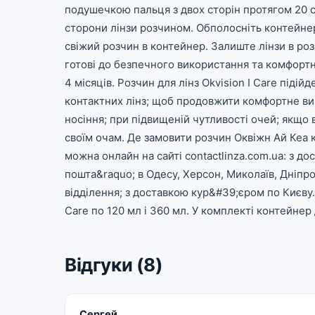
подушечкою пальця з двох сторін протягом 20 
сторони лінзи розчином. Обполосніть контейнер 
свіжий розчин в контейнер. Залиште лінзи в розч
готові до безпечного використання та комфорт
4 місяців. Розчин для лінз Okvision I Care піді
контактних лінз; щоб продовжити комфортне ви
носіння; при підвищеній чутливості очей; якщо
своїм очам. Де замовити розчин Оквіжн Ай Кеа 
можна онлайн на сайті contactlinza.com.ua: з 
пошта&raquo; в Одесу, Херсон, Миколаїв, Дніпро, 
відділення; з доставкою кур&#39;єром по Києву. 
Care по 120 мл і 360 мл. У комплекті контейнер 
Відгуки (8)
Сергей