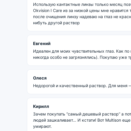
Использую кантактные линзы только месяц поэ
Okvision I Care из за низкой цены мне нравится
после очищения линзу надеваю на глаз не крас
нибуть другой раствор
Евгений
Идеален для моих чувствительных глаз. Как по 
никогда особо не загрязнялись). Покупаю уже 
Олеся
Недорогой и качественный раствор. Для меня 
Кирилл
Зачем покупать “самый дешевый раствор” а по
людей зашкаливает… И кстати! Вот Multison еще
умирают.