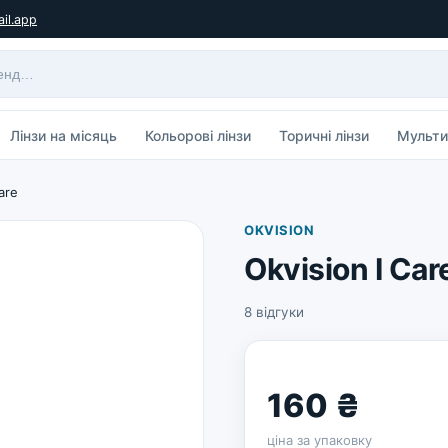
il.app
Лінзи на місяць
Кольорові лінзи
Торичні лінзи
Мульти
are
OKVISION
Okvision I Car
8 відгуки
160 ₴
ціна за упаковку