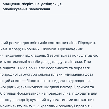
очищення, зберігання, дезінфекція,
ополіскування, зволоження
ьний розчин для всіх типів контактних лінз. Підходить
очей. &nbsp; Виробник: Okvision. Призначення:
ня, видалення відкладень. Зверніться за консультацією
ить оптимальні засоби для догляду за лінзами. При
ідійти.. Okvision I Care: особливості та переваги
риродної структури слізної плівки; мінімальна доза
ющий агент — біодетергент: видаляє відкладення з
ної рідини; знешкоджує шкідливі бактерії, грибки та
 біоплівці формуватися на поверхні лінз; підходить для
ністю до алергії; сумісний з усіма типами контактних
 Змочіть зняту лінзу 2-3 краплями розчину і протріть