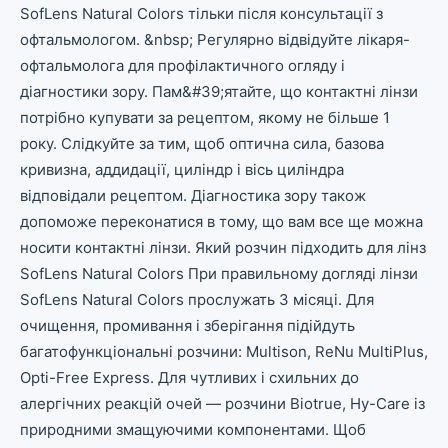
SofLens Natural Colors тільки після консультації з
офтальмологом. &nbsp; Регулярно відвідуйте лікаря-
офтальмолога для профілактичного огляду і
діагностики зору. Пам&#39;ятайте, що контактні лінзи
потрібно купувати за рецептом, якому не більше 1
року. Слідкуйте за тим, щоб оптична сила, базова
кривизна, аддидації, циліндр і вісь циліндра
відповідали рецептом. Діагностика зору також
допоможе переконатися в тому, що вам все ще можна
носити контактні лінзи. Який розчин підходить для лінз
SofLens Natural Colors При правильному догляді лінзи
SofLens Natural Colors прослужать 3 місяці. Для
очищення, промивання і зберігання підійдуть
багатофункціональні розчини: Multison, ReNu MultiPlus,
Opti-Free Express. Для чутливих і схильних до
алергічних реакцій очей — розчини Biotrue, Hy-Care із
природними змащуючими компонентами. Щоб