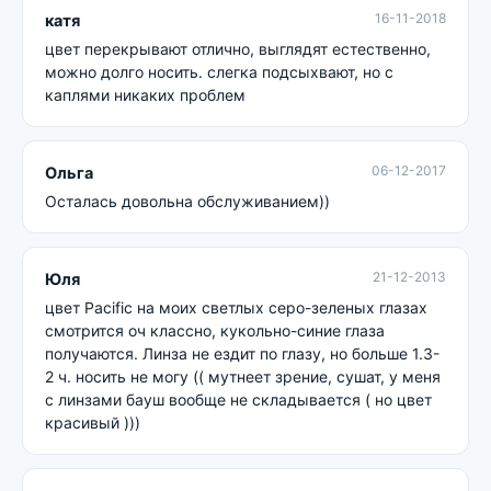
16-11-2018
катя
цвет перекрывают отлично, выглядят естественно,
можно долго носить. слегка подсыхвают, но с
каплями никаких проблем
06-12-2017
Ольга
Осталась довольна обслуживанием))
21-12-2013
Юля
цвет Pacific на моих светлых серо-зеленых глазах
смотрится оч классно, кукольно-синие глаза
получаются. Линза не ездит по глазу, но больше 1.3-
2 ч. носить не могу (( мутнеет зрение, сушат, у меня
с линзами бауш вообще не складывается ( но цвет
красивый )))