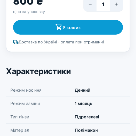
800 ₴
−
+
1
ціна за упаковку
shopping_cart
У кошик
local_shipping
Доставка по Україні · оплата при отриманні
Характеристики
Режим носіння
Денний
Режим заміни
1 місяць
Тип лінзи
Гідрогелеві
Матеріал
Полімакон