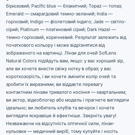
бірюзовий; Pacific blue — блакитний; Topaz — топаз;
Emerald — смарагдовий темно-зелений; India —
горіховий; Indigo — фіолетовий індиго; Jade — світло-
сірий; Platinum — платиновий сірий; Dark Hazel —
темно-горіховий, коричневий. Результат залежить від
початкового кольору і може відрізнятися від
зображеного на картинці. Лінзи для очей SofLens
Natural Colors підійдуть вам, якщо: у вас хороший зір,
але ви хочете внести свіжу нотку в образ; у вас
короткозорість, і ви хочете змінити колір очей та
зробити їх виразними; ви віддаєте перевагу
контактним лінзам тривалого носіння — квартальним;
ви актор, відеоблогер або модель і прагнете виглядати
ідеально; ви любитель клубів та вечірок і хочете
виглядати яскравіше й ефектніше. Зверніть увагу!
Незважаючи на відсутність оптичної сили, лінзи-
нульовки — медичний виріб, тому купуйте і носіть