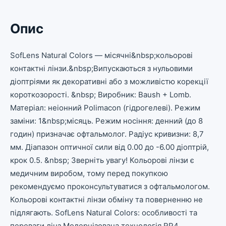
Опис
SofLens Natural Colors — місячні&nbsp;кольорові
контактні лінзи.&nbsp;Випускаються з нульовими
діоптріями як декоративні або з можливістю корекції
короткозорості. &nbsp; Виробник: Baush + Lomb.
Матеріал: неіонний Polimacon (гідрогелеві). Режим
заміни: 1&nbsp;місяць. Режим носіння: денний (до 8
годин) призначає офтальмолог. Радіус кривизни: 8,7
мм. Діапазон оптичної сили від 0.00 до -6.00 діоптрій,
крок 0.5. &nbsp; Зверніть увагу! Кольорові лінзи є
медичним виробом, тому перед покупкою
рекомендуємо проконсультуватися з офтальмологом.
Кольорові контактні лінзи обміну та поверненню не
підлягають. SofLens Natural Colors: особливості та
переваги лінз Модернізована технологія RP4