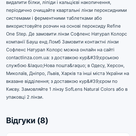
видалити білки, ліпіди і кальцієві накопичення,
періодично очищайте квартальні лінзи пероксидними
системами і ферментними таблетками або
використовуйте розчин на основі пероксиду Refine
One Step. Де замовити лінзи Софленс Натурал Колорс
компанії Бауш енд Ломб Замовити контактні лінзи
Софленс Натурал Колорс можна онлайн на сайті
contactlinza.com.ua: з доставкою кур&#39;єрською
службою &laquo;Нова пошта&raquo; в Одесу, Херсон,
Миколаїв, Дніпро, Львів, Харків та інші міста України на
вказане відділення; з доставкою кур&#39;єром по
Києву. Замовляйте 1 лінзу SofLens Natural Colors або в
упаковці 2 лінзи.
Відгуки (8)