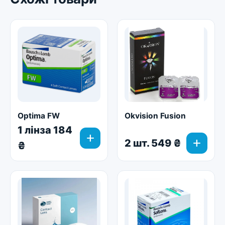
Optima FW
Okvision Fusion
1 лінза 184
add
add
2 шт. 549 ₴
₴