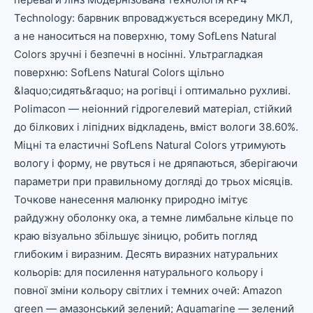
Technology: барвник впроваджується всередину МКЛ,
а не наноситься на поверхню, тому SofLens Natural
Colors зручні і безпечні в носінні. Ультрагладкая
поверхню: SofLens Natural Colors щільно
&laquo;сидять&raquo; на рогівці і оптимально рухливі.
Polimacon — неіонний гідрогелевий матеріал, стійкий
до білкових і ліпідних відкладень, вміст вологи 38.60%.
Міцні та еластичні SofLens Natural Colors утримують
вологу і форму, не рвуться і не дряпаються, зберігаючи
параметри при правильному догляді до трьох місяців.
Точкове нанесення малюнку природно імітує
райдужну оболонку ока, а темне лимбальне кільце по
краю візуально збільшує зіницю, робить погляд
глибоким і виразним. Десять виразних натуральних
кольорів: для посилення натурального кольору і
повної зміни кольору світлих і темних очей: Amazon
green — амазонський зелений; Aquamarine — зелений