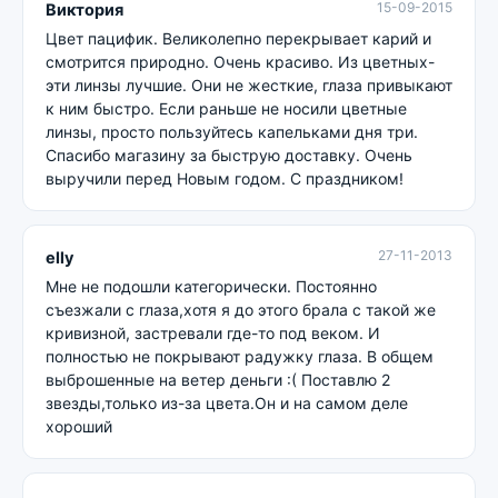
15-09-2015
Виктория
Цвет пацифик. Великолепно перекрывает карий и
смотрится природно. Очень красиво. Из цветных-
эти линзы лучшие. Они не жесткие, глаза привыкают
к ним быстро. Если раньше не носили цветные
линзы, просто пользуйтесь капельками дня три.
Спасибо магазину за быструю доставку. Очень
выручили перед Новым годом. С праздником!
27-11-2013
elly
Мне не подошли категорически. Постоянно
съезжали с глаза,хотя я до этого брала с такой же
кривизной, застревали где-то под веком. И
полностью не покрывают радужку глаза. В общем
выброшенные на ветер деньги :( Поставлю 2
звезды,только из-за цвета.Он и на самом деле
хороший