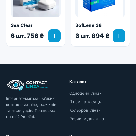
Sea Clear
SofLens 38
add
add
6 шт. 756 ₴
6 шт. 894 ₴
Каталог
Одноденні лінзи
Інтернет-магазин мʼяких
Лінзи на місяць
контактних лінз, розчинів
Кольорові лінзи
та аксесуарів. Працюємо
по всій Україні.
Розчини для лінз