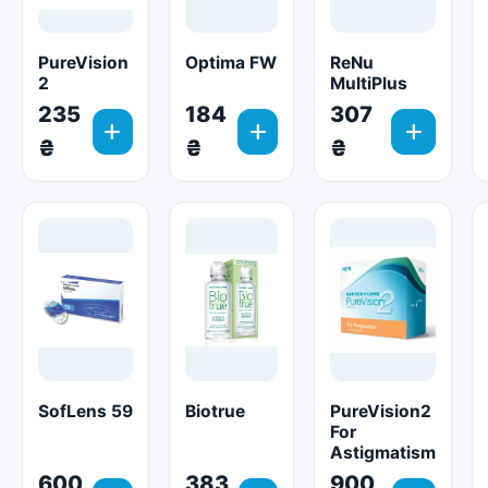
PureVision
Optima FW
ReNu
2
MultiPlus
235
184
307
add
add
add
₴
₴
₴
SofLens 59
Biotrue
PureVision2
For
Astigmatism
600
383
900