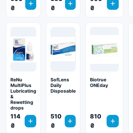
add
add
add
₴
₴
₴
ReNu
SofLens
Biotrue
MultiPlus
Daily
ONEday
Lubricating
Disposable
&
Rewetting
drops
114
510
810
add
add
add
₴
₴
₴