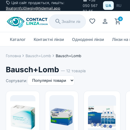
☎ +38
sell
Цей сайт продається, пишіть:
UA
RU
050 567
9xatgrnfcj0iwgjy@hidemail.app
82 65
0
search
favorite
person
shopping_cart
Каталог
Контактні лінзи
Одноденні лінзи
Лінзи на
chevron_right
chevron_right
Головна
Bausch+Lomb
Bausch+Lomb
Bausch+Lomb
— 12 товарів
Сортувати: