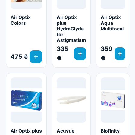
Air Optix
Air Optix
Air Optix
Colors
plus
Aqua
HydraGlyde
Multifocal
for
Astigmatism
335
359
add
add
add
475 ₴
₴
₴
Air Optix plus
Acuvue
Biofinity