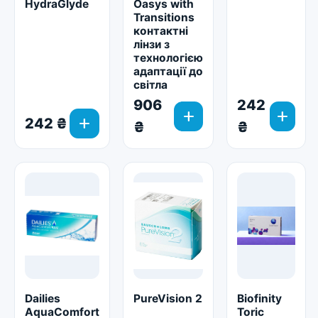
HydraGlyde
Oasys with
Transitions
контактні
лінзи з
технологією
адаптації до
світла
906
242
add
add
add
242 ₴
₴
₴
Dailies
PureVision 2
Biofinity
AquaСomfort
Toric