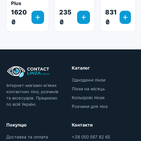
Plus
1620
235
831
add
add
add
₴
₴
₴
Каталог
Одноденні лінзи
Інтернет-магазин мʼяких
Лінзи на місяць
контактних лінз, розчинів
Кольорові лінзи
та аксесуарів. Працюємо
по всій Україні.
Розчини для лінз
Покупцю
Контакти
Доставка та оплата
+38 050 567 82 65