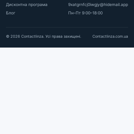
Дисконтна програма
9xatgrnfcj0iwgjy@hidemail.app
Блог
Пн–Пт 9:00–18:00
© 2026 Contactlinza. Усі права захищені.
Contactlinza.com.ua